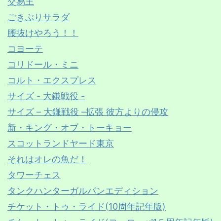
交易王
ごきぶりサラダ
腰抜けやろう！！
コヨーテ
コリドール・ミニ
コルト・エクスプレス
サイズ - 大鎌戦役 -
サイズ – 大鎌戦役 –拡張 彼方よりの侵攻
新・キング・オブ・トーキョー
スコットランドヤード東京
それはオレの魚だ！
タワーチェス
タンクハンターガルパンエディション
チケット・トゥ・ライド(10周年記年版)