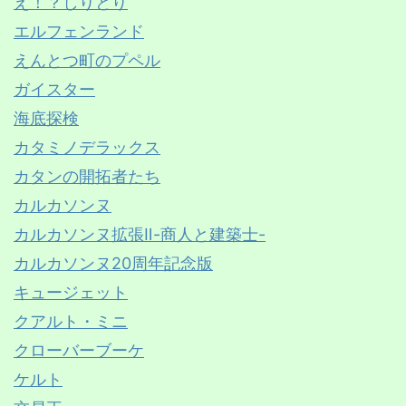
え！？しりとり
エルフェンランド
えんとつ町のプペル
ガイスター
海底探検
カタミノデラックス
カタンの開拓者たち
カルカソンヌ
カルカソンヌ拡張Ⅱ-商人と建築士-
カルカソンヌ20周年記念版
キュージェット
クアルト・ミニ
クローバーブーケ
ケルト