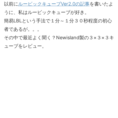
以前に
ルービックキューブVer2.0の記事
を書いたよ
うに、私はルービックキューブが好き。
簡易LBLという手法で１分～１分３０秒程度の初心
者であるが。。。
その中で最近よく聞く？Newisland製の３×３×３キ
ューブをレビュー。