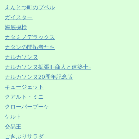
えんとつ町のプペル
ガイスター
海底探検
カタミノデラックス
カタンの開拓者たち
カルカソンヌ
カルカソンヌ拡張Ⅱ-商人と建築士-
カルカソンヌ20周年記念版
キュージェット
クアルト・ミニ
クローバーブーケ
ケルト
交易王
ごきぶりサラダ