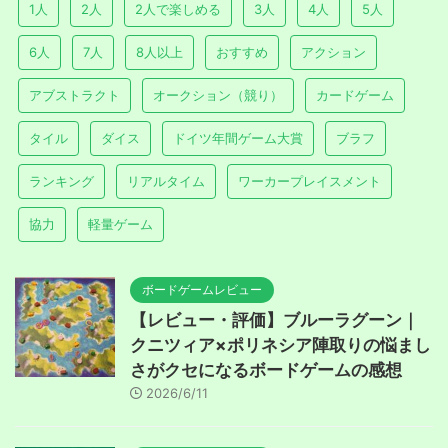
1人
2人
2人で楽しめる
3人
4人
5人
6人
7人
8人以上
おすすめ
アクション
アブストラクト
オークション（競り）
カードゲーム
タイル
ダイス
ドイツ年間ゲーム大賞
ブラフ
ランキング
リアルタイム
ワーカープレイスメント
協力
軽量ゲーム
ボードゲームレビュー
【レビュー・評価】ブルーラグーン｜
クニツィア×ポリネシア陣取りの悩まし
さがクセになるボードゲームの感想
2026/6/11