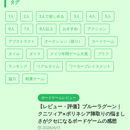
タグ
1人
2人
2人で楽しめる
3人
4人
5人
6人
7人
8人以上
おすすめ
アクション
アブストラクト
オークション（競り）
カードゲーム
タイル
ダイス
ドイツ年間ゲーム大賞
ブラフ
ランキング
リアルタイム
ワーカープレイスメント
協力
軽量ゲーム
ボードゲームレビュー
【レビュー・評価】ブルーラグーン｜
クニツィア×ポリネシア陣取りの悩まし
さがクセになるボードゲームの感想
2026/6/11