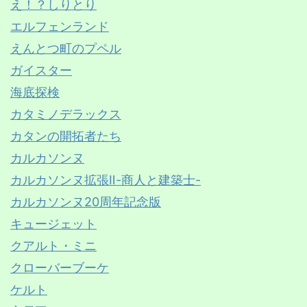
え！？しりとり
エルフェンランド
えんとつ町のプペル
ガイスター
海底探検
カタミノデラックス
カタンの開拓者たち
カルカソンヌ
カルカソンヌ拡張Ⅱ-商人と建築士-
カルカソンヌ20周年記念版
キュージェット
クアルト・ミニ
クローバーブーケ
ケルト