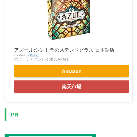
アズール:シントラのステンドグラス 日本語版
created by
Rinker
ホビージャパン(HobbyJAPAN)
Amazon
楽天市場
PR