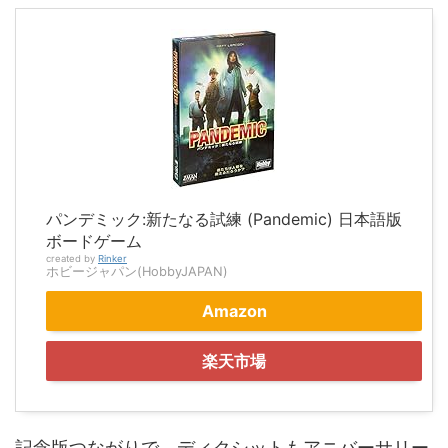
パンデミック:新たなる試練 (Pandemic) 日本語版
ボードゲーム
created by
Rinker
ホビージャパン(HobbyJAPAN)
Amazon
楽天市場
記念版つながりで、ディクシットもアニバーサリー