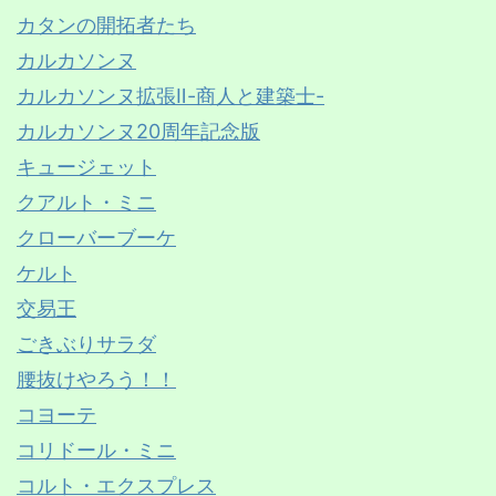
カタンの開拓者たち
カルカソンヌ
カルカソンヌ拡張Ⅱ-商人と建築士-
カルカソンヌ20周年記念版
キュージェット
クアルト・ミニ
クローバーブーケ
ケルト
交易王
ごきぶりサラダ
腰抜けやろう！！
コヨーテ
コリドール・ミニ
コルト・エクスプレス