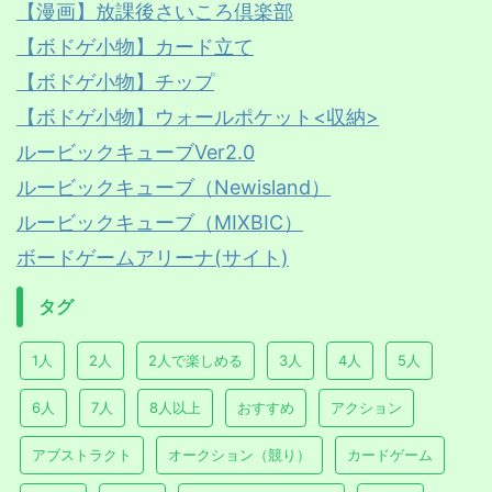
【漫画】放課後さいころ倶楽部
【ボドゲ小物】カード立て
【ボドゲ小物】チップ
【ボドゲ小物】ウォールポケット<収納>
ルービックキューブVer2.0
ルービックキューブ（Newisland）
ルービックキューブ（MIXBIC）
ボードゲームアリーナ(サイト)
タグ
1人
2人
2人で楽しめる
3人
4人
5人
6人
7人
8人以上
おすすめ
アクション
アブストラクト
オークション（競り）
カードゲーム