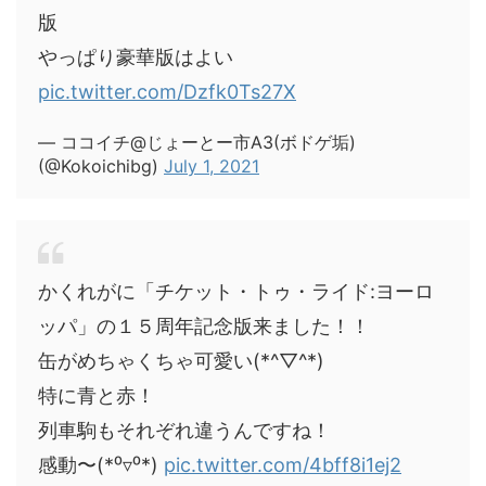
版
やっぱり豪華版はよい
pic.twitter.com/Dzfk0Ts27X
— ココイチ@じょーとー市A3(ボドゲ垢)
(@Kokoichibg)
July 1, 2021
かくれがに「チケット・トゥ・ライド:ヨーロ
ッパ」の１５周年記念版来ました！！
缶がめちゃくちゃ可愛い(*^▽^*)
特に青と赤！
列車駒もそれぞれ違うんですね！
感動〜(*⁰▿⁰*)
pic.twitter.com/4bff8i1ej2