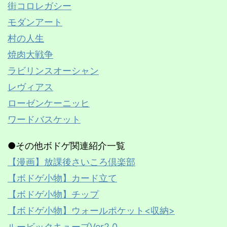
街コロレガシー
モダンアート
村の人生
焼肉大戦争
ラビリンスオーシャン
レヴィアス
ローゼンケーニッヒ
ワードバスケット
●その他ボドゲ関連紹介一覧
【漫画】放課後さいころ倶楽部
【ボドゲ小物】カード立て
【ボドゲ小物】チップ
【ボドゲ小物】ウォールポケット<収納>
ルービックキューブVer2.0