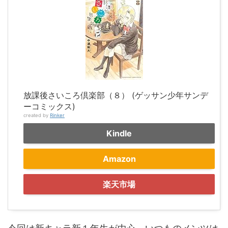
放課後さいころ倶楽部（８） (ゲッサン少年サンデ
ーコミックス)
created by
Rinker
Kindle
Amazon
楽天市場