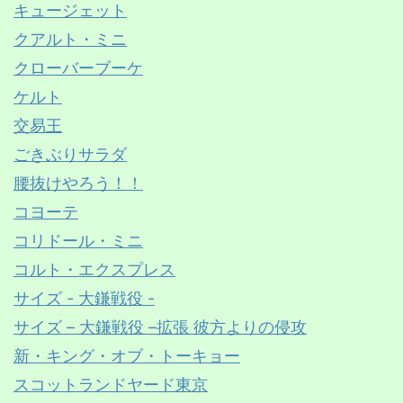
キュージェット
クアルト・ミニ
クローバーブーケ
ケルト
交易王
ごきぶりサラダ
腰抜けやろう！！
コヨーテ
コリドール・ミニ
コルト・エクスプレス
サイズ - 大鎌戦役 -
サイズ – 大鎌戦役 –拡張 彼方よりの侵攻
新・キング・オブ・トーキョー
スコットランドヤード東京