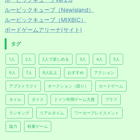
ルービックキューブ（Newisland）
ルービックキューブ（MIXBIC）
ボードゲームアリーナ(サイト)
タグ
1人
2人
2人で楽しめる
3人
4人
5人
6人
7人
8人以上
おすすめ
アクション
アブストラクト
オークション（競り）
カードゲーム
タイル
ダイス
ドイツ年間ゲーム大賞
ブラフ
ランキング
リアルタイム
ワーカープレイスメント
協力
軽量ゲーム