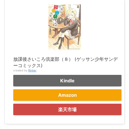
放課後さいころ倶楽部（８） (ゲッサン少年サンデ
ーコミックス)
created by
Rinker
Kindle
Amazon
楽天市場