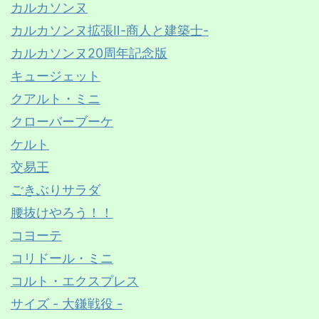
カルカソンヌ
カルカソンヌ拡張Ⅱ-商人と建築士-
カルカソンヌ20周年記念版
キュージェット
クアルト・ミニ
クローバーブーケ
ケルト
交易王
ごきぶりサラダ
腰抜けやろう！！
コヨーテ
コリドール・ミニ
コルト・エクスプレス
サイズ - 大鎌戦役 -