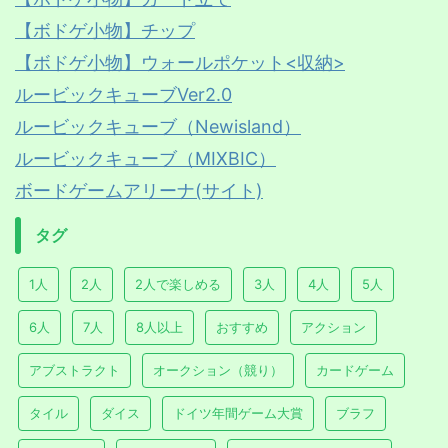
【ボドゲ小物】チップ
【ボドゲ小物】ウォールポケット<収納>
ルービックキューブVer2.0
ルービックキューブ（Newisland）
ルービックキューブ（MIXBIC）
ボードゲームアリーナ(サイト)
タグ
1人
2人
2人で楽しめる
3人
4人
5人
6人
7人
8人以上
おすすめ
アクション
アブストラクト
オークション（競り）
カードゲーム
タイル
ダイス
ドイツ年間ゲーム大賞
ブラフ