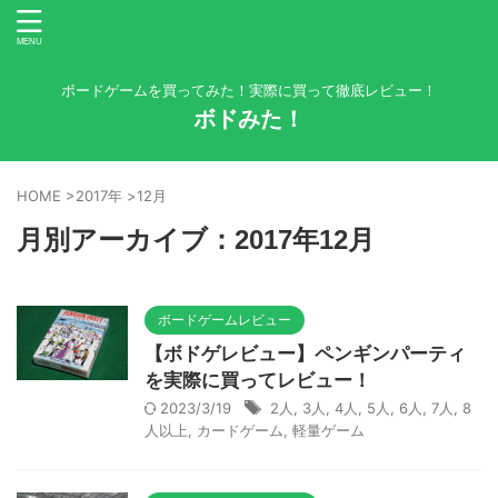
ボードゲームを買ってみた！実際に買って徹底レビュー！
ボドみた！
HOME
>
2017年
>
12月
月別アーカイブ：2017年12月
ボードゲームレビュー
【ボドゲレビュー】ペンギンパーティ
を実際に買ってレビュー！
2023/3/19
2人
,
3人
,
4人
,
5人
,
6人
,
7人
,
8
人以上
,
カードゲーム
,
軽量ゲーム