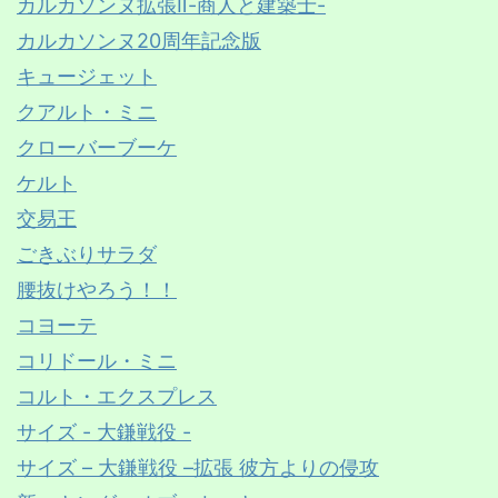
カルカソンヌ拡張Ⅱ-商人と建築士-
カルカソンヌ20周年記念版
キュージェット
クアルト・ミニ
クローバーブーケ
ケルト
交易王
ごきぶりサラダ
腰抜けやろう！！
コヨーテ
コリドール・ミニ
コルト・エクスプレス
サイズ - 大鎌戦役 -
サイズ – 大鎌戦役 –拡張 彼方よりの侵攻