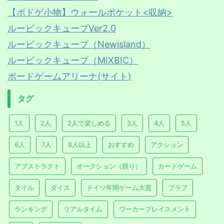
【ボドゲ小物】ウォールポケット<収納>
ルービックキューブVer2.0
ルービックキューブ（Newisland）
ルービックキューブ（MIXBIC）
ボードゲームアリーナ(サイト)
タグ
1人
2人
2人で楽しめる
3人
4人
5人
6人
7人
8人以上
おすすめ
アクション
アブストラクト
オークション（競り）
カードゲーム
タイル
ダイス
ドイツ年間ゲーム大賞
ブラフ
ランキング
リアルタイム
ワーカープレイスメント