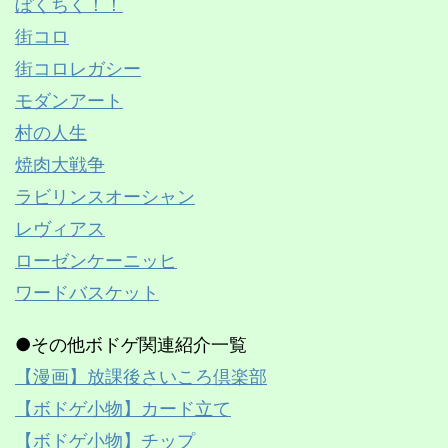
ぼくちく！！
街コロ
街コロレガシー
モダンアート
村の人生
焼肉大戦争
ラビリンスオーシャン
レヴィアス
ローゼンケーニッヒ
ワードバスケット
●その他ボドゲ関連紹介一覧
【漫画】放課後さいころ倶楽部
【ボドゲ小物】カード立て
【ボドゲ小物】チップ