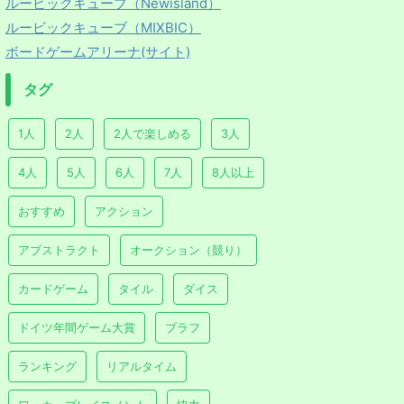
ルービックキューブ（Newisland）
ルービックキューブ（MIXBIC）
ボードゲームアリーナ(サイト)
タグ
1人
2人
2人で楽しめる
3人
4人
5人
6人
7人
8人以上
おすすめ
アクション
アブストラクト
オークション（競り）
カードゲーム
タイル
ダイス
ドイツ年間ゲーム大賞
ブラフ
ランキング
リアルタイム