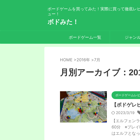
ボードゲームを買ってみた！実際に買って徹底レ
ュー！
ボドみた！
ボードゲーム一覧
ジャン
HOME
>
2016年
>
7月
月別アーカイブ：201
ボードゲームレ
【ボドゲレ
2023/3/19
【エルフェンラ
60分 ※プレ
はエルフとなって