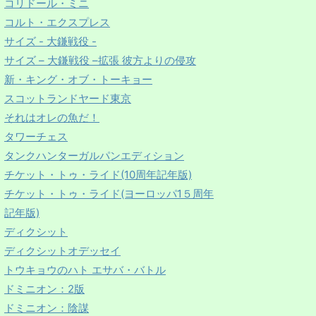
コリドール・ミニ
コルト・エクスプレス
サイズ - 大鎌戦役 -
サイズ – 大鎌戦役 –拡張 彼方よりの侵攻
新・キング・オブ・トーキョー
スコットランドヤード東京
それはオレの魚だ！
タワーチェス
タンクハンターガルパンエディション
チケット・トゥ・ライド(10周年記年版)
チケット・トゥ・ライド(ヨーロッパ1５周年
記年版)
ディクシット
ディクシットオデッセイ
トウキョウのハト エサバ・バトル
ドミニオン：2版
ドミニオン：陰謀