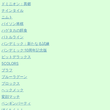
ドミニオン：異郷
ナインタイル
ニムト
バイソン将棋
ハゲタカの餌食
バトルライン
パンデミック：新たなる試練
パンデミック:10周年記念版
ピットデラックス
5COLORS
ブラフ
ブルーラグーン
ブロックス
ヘックメック
変顔マッチ
ペンギンパーティ
ぼくちく！！