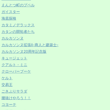
えんとつ町のプペル
ガイスター
海底探検
カタミノデラックス
カタンの開拓者たち
カルカソンヌ
カルカソンヌ拡張Ⅱ-商人と建築士-
カルカソンヌ20周年記念版
キュージェット
クアルト・ミニ
クローバーブーケ
ケルト
交易王
ごきぶりサラダ
腰抜けやろう！！
コヨーテ