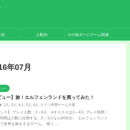
ビ
ル別
人数別
その他ボードゲーム関連
6年07月
ビュー
ビュー】旅！エルフェンランドを買ってみた！
2人
,
3人
,
4人
,
5人
,
6人
,
ドイツ年間ゲーム大賞
ンド】 プレイ人数：2～6人 ※オススメは3～4人 プレイ時間：
イ時間は人数に比例する。2～3人なら60分か。 エルフェンランド
世界を旅をするゲーム。 様々 ...