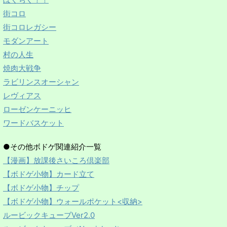
街コロ
街コロレガシー
モダンアート
村の人生
焼肉大戦争
ラビリンスオーシャン
レヴィアス
ローゼンケーニッヒ
ワードバスケット
●その他ボドゲ関連紹介一覧
【漫画】放課後さいころ倶楽部
【ボドゲ小物】カード立て
【ボドゲ小物】チップ
【ボドゲ小物】ウォールポケット<収納>
ルービックキューブVer2.0